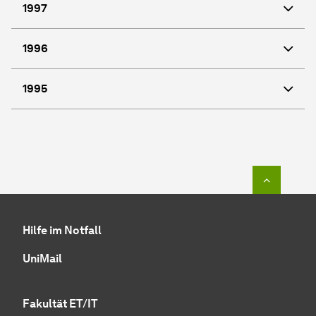
1997
1996
1995
Zum Seit
Hilfe im Notfall
UniMail
Fakultät ET/IT